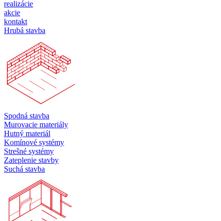
realizácie
akcie
kontakt
Hrubá stavba
Spodná stavba
Murovacie materiály
Hutný materiál
Komínové systémy
Strešné systémy
Zateplenie stavby
Suchá stavba