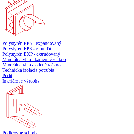
Polystyrén EPS - expandovaný
Polystyrén EPS - granulát
Polystyrén EXP - extrudovaný
Minerálna vlna - kamenné vlákno
Minerálna vlna - sklené vlákno
Technická izolácia potrubia
Perlit
Interiérové výrobky
Podkrovné schody