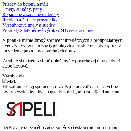
Prísady do betónu a mált
Tmely, silikóny, peny
Reparačné a sanačné materiály
Riedidlá a čistiace prostriedky
Vysprávkové tmely a stierky
Produkty
Interiérové výrobky
Dvere a zárubne
V ponuke máme široký sortiment interiérových a protipožiarnych
dverí. Na výber sú rôzne typy plných a presklených dverí, rôzne
prevedenie povrchov a farebných úprav.
Zárubne si môžete vybrať obložkové v povrchovej úprave dverí
alebo kovové.
Výrobcovia
Filozofiou českej spoločnosti J.A.P. je dodávať na trh stavebné
prvky vysokej kvality s nápaditým designom za prijateľnú cenu.
SAPELI je od samého začiatku rýdzo českou rodinnou firmou,