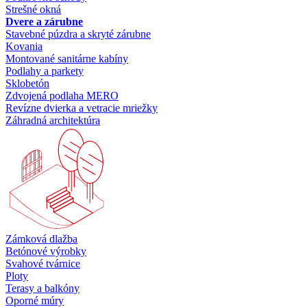
Strešné okná
Dvere a zárubne
Stavebné púzdra a skryté zárubne
Kovania
Montované sanitárne kabíny
Podlahy a parkety
Sklobetón
Zdvojená podlaha MERO
Revízne dvierka a vetracie mriežky
Záhradná architektúra
Zámková dlažba
Betónové výrobky
Svahové tvárnice
Ploty
Terasy a balkóny
Oporné múry