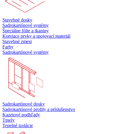
Stavebné dosky
Sadrokartónové systémy
Špeciálne fólie a tkaniny
Kotviace prvky a spojovací materiál
Stavebné zmesi
Farby
Sadrokartónové systémy
Sadrokartónové dosky
Sadrokartónové profily a príslušenstvo
Kazetové podhľady
Tmely
Tepelné izolácie