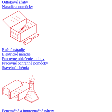
Odtokové žľaby
Náradie a pomôcky
Ručné náradie
Elektrické náradie
Pracovné oblečenie a obuv
Pracovné ochranné pomôcky
Stavebná chémia
Penetračné a impregnačné nátery