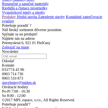
Reparačné a sanačné materiály
Riedidlá a čistiace prostriedky
Vysprávkové tmely a stierky
Produkty
Hrubá stavba
Zateplenie stavby
Kontaktné zatepľovacie
systémy
Potrebuje poradiť ?
Náš široký sortiment dôverne poznáme.
Spýtajte sa na predajni!
Nájdete nás na adrese
Priemyslená 6, 921 01 Piešťany
Zobraziť na mape
Newsletter
Odoslať
Kontakt
033/774 43 96
0903 714 730
0903 510 873
stavebniny@mplpn.sk
Otváracie hodiny
Po-Pi 7:00 - 16:30
So 8:00 - 12:00
©2017 MPL espace, s.r.o., All Rights Reserved.
Potrebuje poradiť?