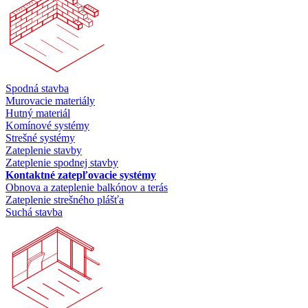
Spodná stavba
Murovacie materiály
Hutný materiál
Komínové systémy
Strešné systémy
Zateplenie stavby
Zateplenie spodnej stavby
Kontaktné zatepľovacie systémy
Obnova a zateplenie balkónov a terás
Zateplenie strešného plášťa
Suchá stavba