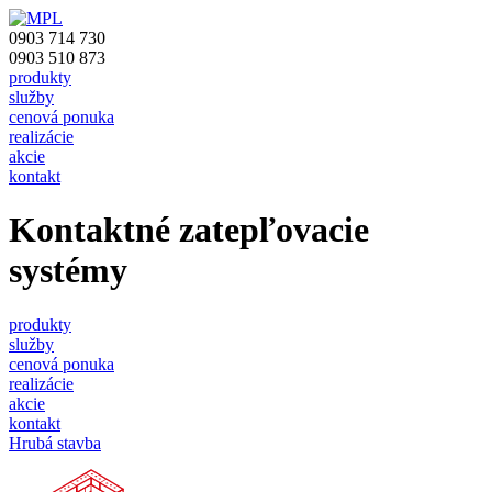
0903 714 730
0903 510 873
produkty
služby
cenová ponuka
realizácie
akcie
kontakt
Kontaktné zatepľovacie
systémy
produkty
služby
cenová ponuka
realizácie
akcie
kontakt
Hrubá stavba