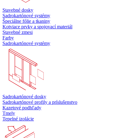
Stavebné dosky
Sadrokartónové systémy
Špeciálne fólie a tkaniny
Kotviace prvky a spojovací materiál
Stavebné zmesi
Farby
Sadrokartónové systémy
Sadrokartónové dosky
Sadrokartónové profily a príslušenstvo
Kazetové podhľady
Tmely
Tepelné izolácie