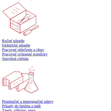
Ručné náradie
Elektrické náradie
Pracovné oblečenie a obuv
Pracovné ochranné pomôcky
Stavebná chémia
Penetračné a impregnačné nátery
Prísady do betónu a mált
Tmely, silikóny, peny