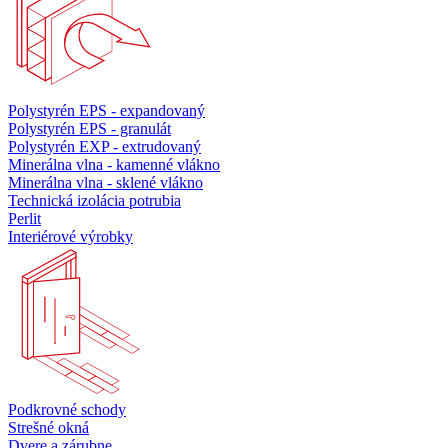
Polystyrén EPS - expandovaný
Polystyrén EPS - granulát
Polystyrén EXP - extrudovaný
Minerálna vlna - kamenné vlákno
Minerálna vlna - sklené vlákno
Technická izolácia potrubia
Perlit
Interiérové výrobky
Podkrovné schody
Strešné okná
Dvere a zárubne