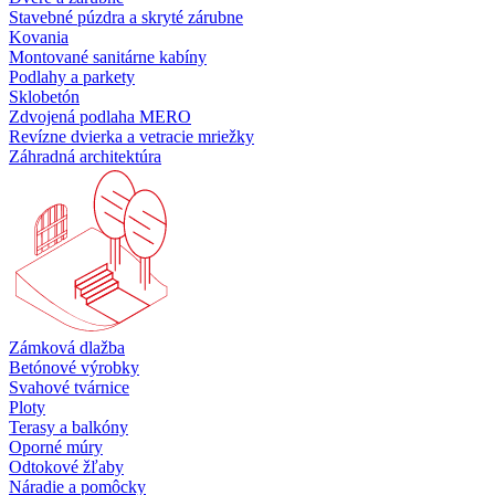
Stavebné púzdra a skryté zárubne
Kovania
Montované sanitárne kabíny
Podlahy a parkety
Sklobetón
Zdvojená podlaha MERO
Revízne dvierka a vetracie mriežky
Záhradná architektúra
Zámková dlažba
Betónové výrobky
Svahové tvárnice
Ploty
Terasy a balkóny
Oporné múry
Odtokové žľaby
Náradie a pomôcky